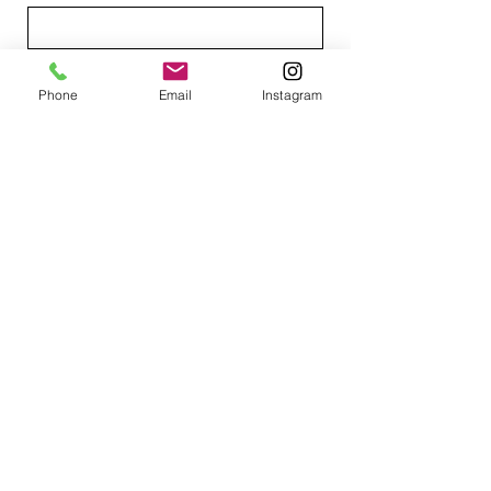
Email
Phone
Email
Instagram
Mensagem
Enviar
Conecte-se conosco
0800 040 1112